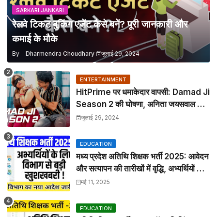
SARKARI JANKARI
रेलवे टिकट बुकिंग एजेंट कैसे बनें? पूरी जानकारी और
कमाई के मौके
By -
Dharmendra Choudhary
जुलाई 29, 2024
ENTERTAINMENT
HitPrime पर धमाकेदार वापसी: Damad Ji
Season 2 की घोषणा, अनिता जयसवाल फिर
दिखेंगी जलवे!
जुलाई 29, 2024
EDUCATION
मध्य प्रदेश अतिथि शिक्षक भर्ती 2025: आवेदन
और सत्यापन की तारीखों में वृद्धि, अभ्यर्थियों को
मिली राहत
मई 11, 2025
EDUCATION